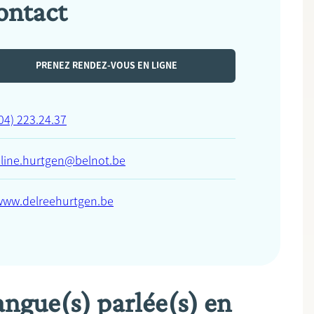
ontact
PRENEZ RENDEZ-VOUS EN LIGNE
04) 223.24.37
aline.hurtgen@belnot.be
www.delreehurtgen.be
angue(s) parlée(s) en