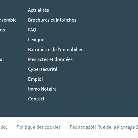
Actualités
ociaux
ensemble
Brochures et infofiches
ons
FAQ
Lexique
Baromètre de l'immobilier
ul
Mes actes et données
Cybersécurité
Emploi
Immo Notaire
Contact
licy
Politique des cookies
Fednot asbl | Rue de la Montage 3