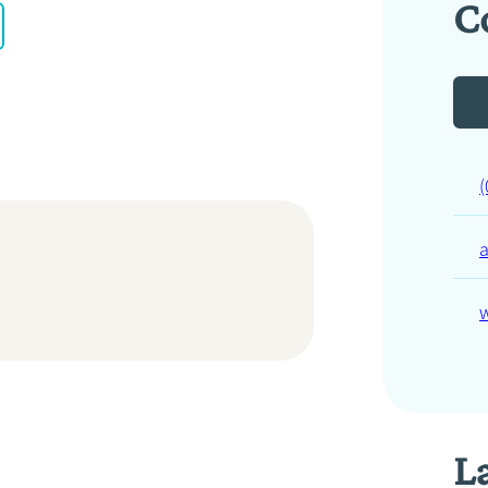
C
(
L