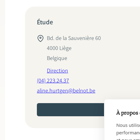
Étude
Bd. de la Sauvenière 60
4000
Liège
Belgique
Direction
(04) 223.24.37
aline.hurtgen@belnot.be
PRENEZ RENDEZ-VOUS EN
À propos 
Nous utilis
performance
et pour amé