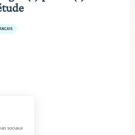
étude
ANÇAIS
s
dias sociaux