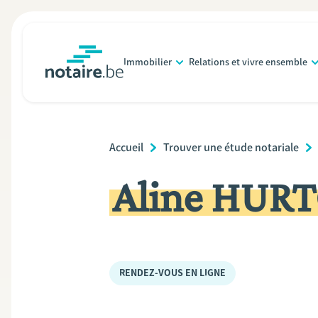
Aller
au
contenu
Immobilier
Relations et vivre ensemble
principal
notaire.be
homepage
Breadcrumb
Accueil
Trouver une étude notariale
Aline HURT
RENDEZ-VOUS EN LIGNE