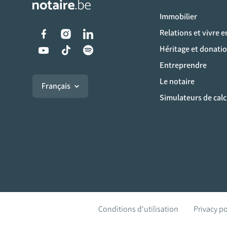
Immobilier
Liens vers les réseaux s
Relations et vivre 
Héritage et donati
Entreprendre
Le notaire
Français
Simulateurs de calc
Conditions d'utilisation
Privacy po