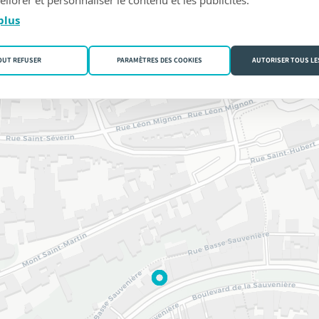
plus
OUT REFUSER
PARAMÈTRES DES COOKIES
AUTORISER TOUS LE