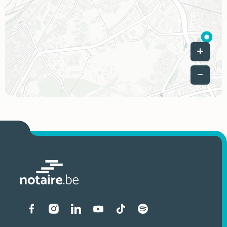
Leaflet
|
Liens vers les réseaux soci