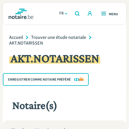
Aller
au
FR
OUVERT
MENU
OUVERT
RECHERCHER
contenu
notaire.be
homepage
principal
Breadcrumb
TROUVER UN NOTAIRE
Accueil
Trouver une étude notariale
Immobilier
AKT.NOTARISSEN
Relations et vivre ensemble
AKT.NOTARISSEN
Héritage et donations
ENREGISTRER COMME NOTAIRE PRÉFÉRÉ
Entreprendre
Le notaire
Notaire(s)
Calculateurs