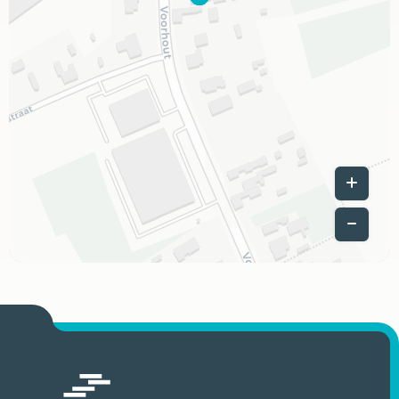
Leaflet
|