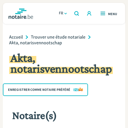
Aller
au
FR
OUVERT
MENU
OUVERT
RECHERCHER
contenu
notaire.be
homepage
principal
Breadcrumb
TROUVER UN NOTAIRE
Accueil
Trouver une étude notariale
Immobilier
Akta, notarisvennootschap
Relations et vivre ensemble
Akta,
notarisvennootschap
Héritage et donations
Entreprendre
ENREGISTRER COMME NOTAIRE PRÉFÉRÉ
Le notaire
Notaire(s)
Calculateurs