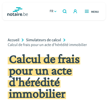
Aller
au
FR
OUVERT
MENU
OUVERT
RECHERCHER
contenu
notaire.be
homepage
principal
TROUVER UN NOTAIRE
Immobilier
Breadcrumb
Accueil
Simulateurs de calcul
Relations et vivre ensemble
Current
Calcul de frais pour un acte d'hérédité immobilier
Page:
Calcul de frais
Héritage et donations
pour un acte
Entreprendre
d'hérédité
Le notaire
immobilier
Calculateurs