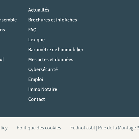
Actualités
ociaux
ensemble
Brochures et infofiches
ons
FAQ
Lexique
Baromètre de l'immobilier
ul
Mes actes et données
Cybersécurité
Emploi
Immo Notaire
Contact
licy
Politique des cookies
Fednot asbl | Rue de la Montage 3