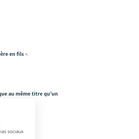
ère en fils
».
ique au même titre qu’un
s
dias sociaux