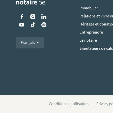
Immobilier
Liens vers les réseaux s
Relations et vivre 
Héritage et donati
Entreprendre
Le notaire
Français
Simulateurs de calc
Conditions d'utilisation
Privacy po