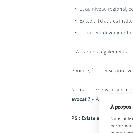
Et au niveau régional, 
Existe-t-il d’autres instit
Comment devenir notair
Il s’attaquera également au 
Pour (ré)écouter ses interve
Ne manquez pas la capsule 
avocat ?
». À vos agendas !
À propos 
PS : Existe aussi en DAB+
Nous utilis
performance
et pour amé