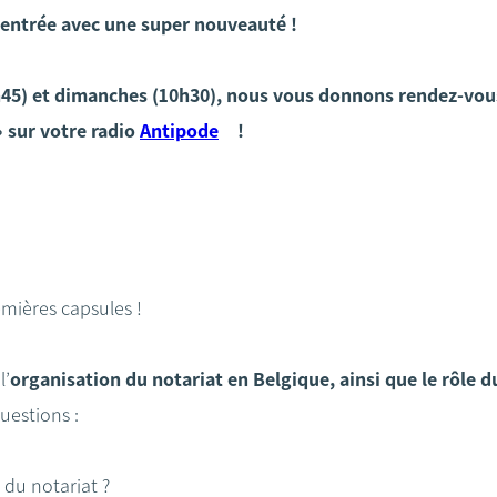
rentrée avec une super nouveauté !
8h45) et dimanches (10h30), nous vous donnons rendez-vo
» sur votre radio
Antipode
!
emières capsules !
l’
organisation du notariat en Belgique, ainsi que le rôle d
estions :
n du notariat ?