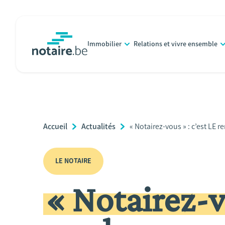
Aller
au
contenu
Immobilier
Relations et vivre ensemble
principal
notaire.be
homepage
Breadcrumb
Accueil
Actualités
Current
« Notairez-vous » : c’est LE
Page:
LE NOTAIRE
« Notairez-v