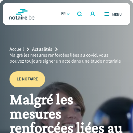
Aller
au
FR
OUVERT
MENU
OUVERT
RECHERCHER
contenu
notaire.be
homepage
principal
TROUVER UN NOTAIRE
Immobilier
Breadcrumb
Accueil
Actualités
Relations et vivre ensemble
Current
Malgré les mesures renforcées liées au covid, vous
Page:
pouvez toujours signer un acte dans une étude notariale
Héritage et donations
LE NOTAIRE
Entreprendre
Malgré les
Le notaire
mesures
Calculateurs
renforcées liées au