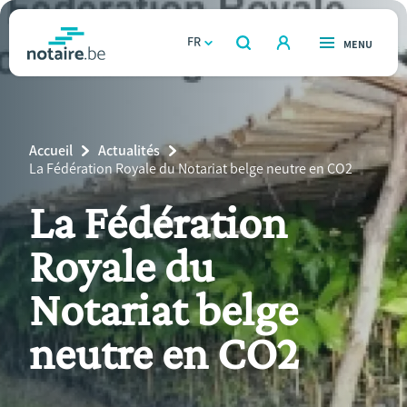
Aller
au
FR
OUVERT
MENU
OUVERT
RECHERCHER
contenu
notaire.be
homepage
principal
TROUVER UN NOTAIRE
Immobilier
Breadcrumb
Accueil
Actualités
Relations et vivre ensemble
Current
La Fédération Royale du Notariat belge neutre en CO2
Page:
La Fédération
Héritage et donations
Royale du
Entreprendre
Notariat belge
Le notaire
neutre en CO2
Calculateurs