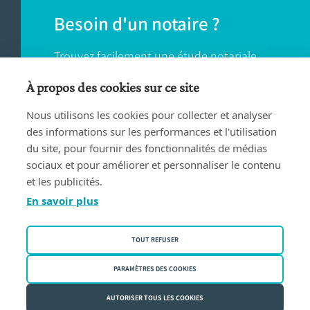
Besoin d'un notaire ?
Trouvez facilement une étude notariale
près de chez vous.
À propos des cookies sur ce site
Nous utilisons les cookies pour collecter et analyser
TROUVER UN NOTAIRE
des informations sur les performances et l'utilisation
du site, pour fournir des fonctionnalités de médias
sociaux et pour améliorer et personnaliser le contenu
et les publicités.
En savoir plus
Conditions d'utilisation
TOUT REFUSER
Privacy policy
Politique des cookies
PARAMÈTRES DES COOKIES
Fednot asbl | Rue de la Montage 30/34 - 1000 Bruxelles | BE
AUTORISER TOUS LES COOKIES
0409.357.321