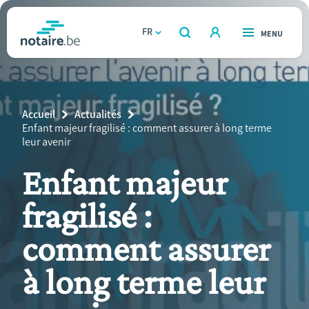
Aller
au
FR
OUVERT
MENU
OUVERT
RECHERCHER
contenu
notaire.be
homepage
principal
TROUVER UN NOTAIRE
Immobilier
Breadcrumb
Accueil
Actualités
Relations et vivre ensemble
Current
Enfant majeur fragilisé : comment assurer à long terme
Page:
leur avenir
Héritage et donations
Enfant majeur
fragilisé :
Entreprendre
comment assurer
Le notaire
à long terme leur
Calculateurs