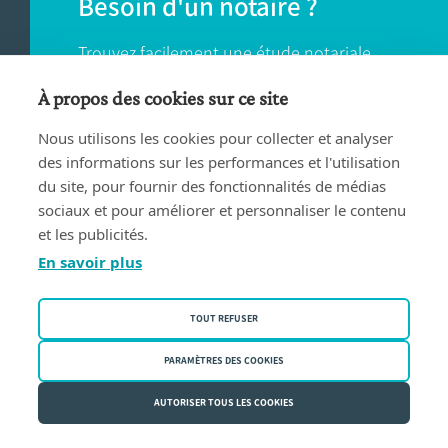
Besoin d'un notaire ?
Trouvez facilement une étude notariale
près de chez vous.
À propos des cookies sur ce site
Nous utilisons les cookies pour collecter et analyser
TROUVER UN NOTAIRE
des informations sur les performances et l'utilisation
du site, pour fournir des fonctionnalités de médias
sociaux et pour améliorer et personnaliser le contenu
et les publicités.
En savoir plus
Conditions d'utilisation
TOUT REFUSER
Privacy policy
Politique des cookies
PARAMÈTRES DES COOKIES
Fednot asbl | Rue de la Montage 30/34 - 1000 Bruxelles | BE
AUTORISER TOUS LES COOKIES
0409.357.321