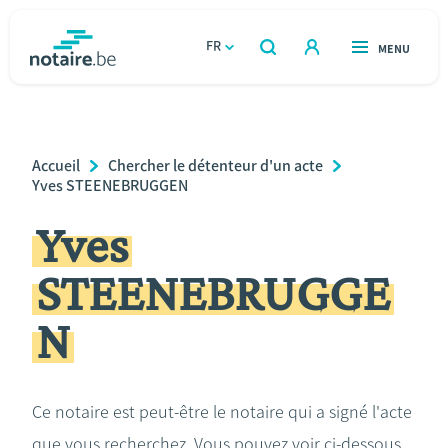
Aller
au
FR
OUVERT
MENU
OUVERT
RECHERCHER
contenu
notaire.be
homepage
principal
TROUVER UN NOTAIRE
Immobilier
Breadcrumb
Accueil
Chercher le détenteur d'un acte
Relations et vivre ensemble
Yves STEENEBRUGGEN
Yves
Héritage et donations
STEENEBRUGGE
Entreprendre
N
Le notaire
Calculateurs
Ce notaire est peut-être le notaire qui a signé l'acte
que vous recherchez. Vous pouvez voir ci-dessous