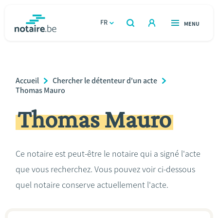
Aller
au
FR
OUVERT
MENU
OUVERT
RECHERCHER
contenu
notaire.be
homepage
principal
TROUVER UN NOTAIRE
Immobilier
Breadcrumb
Accueil
Chercher le détenteur d'un acte
Relations et vivre ensemble
Thomas Mauro
Thomas Mauro
Héritage et donations
Entreprendre
Ce notaire est peut-être le notaire qui a signé l'acte
que vous recherchez. Vous pouvez voir ci-dessous
Le notaire
quel notaire conserve actuellement l'acte.
Calculateurs