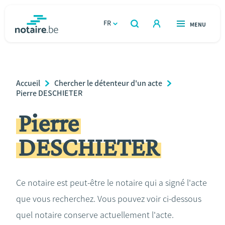
Aller
au
FR
OUVERT
MENU
OUVERT
RECHERCHER
contenu
notaire.be
homepage
principal
TROUVER UN NOTAIRE
Immobilier
Breadcrumb
Accueil
Chercher le détenteur d'un acte
Relations et vivre ensemble
Pierre DESCHIETER
Pierre
Héritage et donations
DESCHIETER
Entreprendre
Le notaire
Ce notaire est peut-être le notaire qui a signé l'acte
que vous recherchez. Vous pouvez voir ci-dessous
Calculateurs
quel notaire conserve actuellement l'acte.