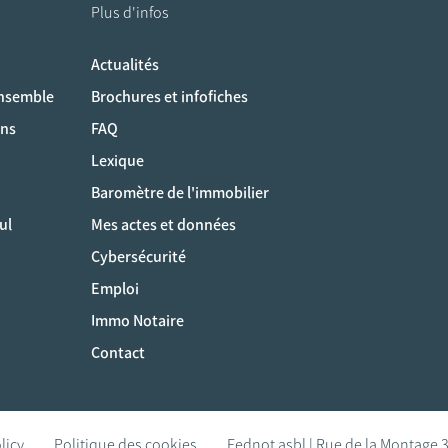
Plus d'infos
Actualités
ociaux
ensemble
Brochures et infofiches
ons
FAQ
Lexique
Baromètre de l'immobilier
ul
Mes actes et données
Cybersécurité
Emploi
Immo Notaire
Contact
licy
Politique des cookies
Fednot asbl | Rue de la Montage 3