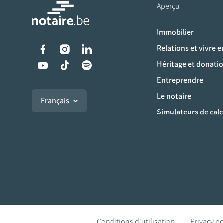
Aperçu
Immobilier
Liens vers les réseaux s
Relations et vivre 
Héritage et donati
Entreprendre
Le notaire
Français
Simulateurs de calc
Conditions d'utilisation
Privacy po