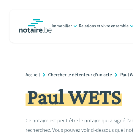
Aller
au
contenu
Immobilier
Relations et vivre ensemble
principal
notaire.be
homepage
Breadcrumb
Accueil
Chercher le détenteur d'un acte
Paul 
Paul WETS
Ce notaire est peut-être le notaire qui a signé l'
recherchez. Vous pouvez voir ci-dessous quel no