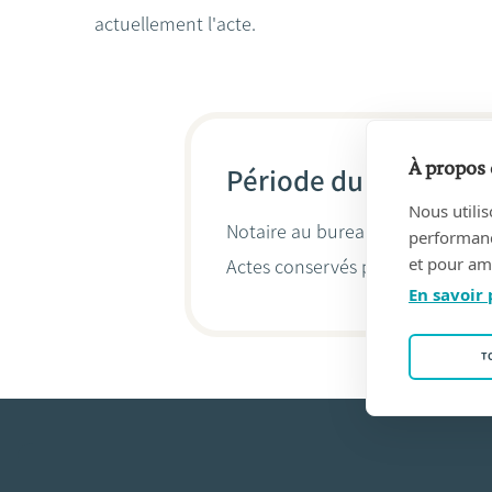
actuellement l'acte.
À propos 
Période du 24/11/19
Nous utilis
Notaire au bureau
WETS, Paul
(1
performance
et pour amé
Actes conservés par
Isabelle V
En savoir 
T