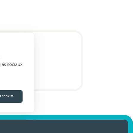
s
dias sociaux
S COOKIES