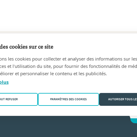
des cookies sur ce site
50 au 20/12/1965
ons les cookies pour collecter et analyser des informations sur le
030 Schaerbeek)
s et l'utilisation du site, pour fournir des fonctionnalités de mé
liorer et personnaliser le contenu et les publicités.
an Campenhoudt
plus
OUT REFUSER
PARAMÈTRES DES COOKIES
AUTORISER TOUS LE