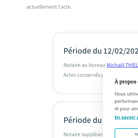
actuellement l'acte.
Période du 12/02/202
Notaire au bureau
Michaël THIE
Actes conservés par
Michaël Thi
À propos 
Nous utilis
performance
et pour amé
En savoir 
Période du 01/09/20
Notaire suppléant de Christia
T