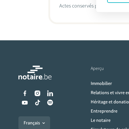
Actes conservés par
Michaël Thi
Aperçu
Immobilier
Liens vers les réseaux s
Relations et vivre 
Héritage et donati
Entreprendre
Le notaire
Français