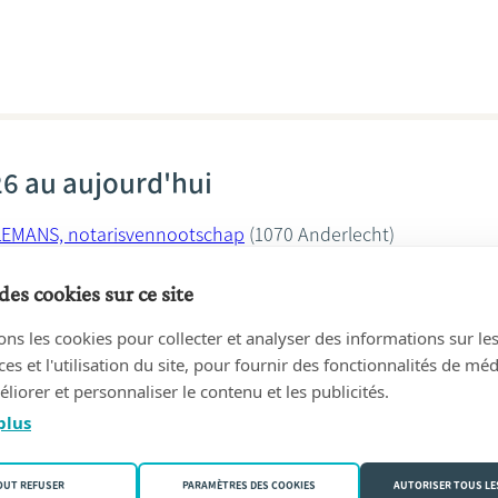
6 au aujourd'hui
LEMANS, notarisvennootschap
(1070 Anderlecht)
elemans
des cookies sur ce site
ons les cookies pour collecter et analyser des informations sur le
s et l'utilisation du site, pour fournir des fonctionnalités de mé
liorer et personnaliser le contenu et les publicités.
plus
25 au 11/02/2026
n Van Campenhout en étude
Christian VAN CAMPENHOUT, Nota
OUT REFUSER
PARAMÈTRES DES COOKIES
AUTORISER TOUS LE