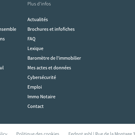
Plus d'infos
Actualités
ociaux
ensemble
Brochures et infofiches
ons
FAQ
Lexique
Baromètre de l'immobilier
ul
Mes actes et données
Cybersécurité
Emploi
Immo Notaire
Contact
licy
Politique des cookies
Fednot asbl | Rue de la Montage 3