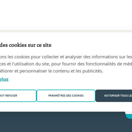
des cookies sur ce site
81 au 31/05/2010
ons les cookies pour collecter et analyser des informations sur le
l Van der Linden, geassocieerde notarissen
(3500 Hasselt)
s et l'utilisation du site, pour fournir des fonctionnalités de mé
liorer et personnaliser le contenu et les publicités.
 der Linden
plus
OUT REFUSER
PARAMÈTRES DES COOKIES
AUTORISER TOUS LE