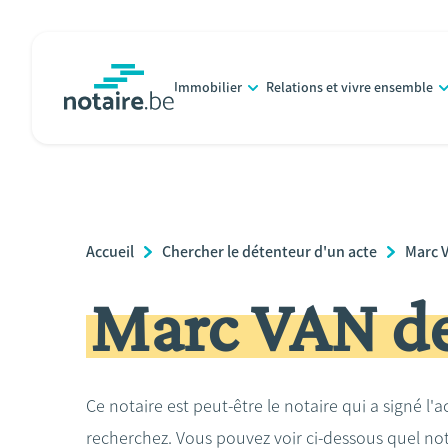
Aller
au
contenu
Immobilier
Relations et vivre ensemble
principal
notaire.be
homepage
Breadcrumb
Accueil
Chercher le détenteur d'un acte
Marc 
Marc VAN d
Ce notaire est peut-être le notaire qui a signé l'
recherchez. Vous pouvez voir ci-dessous quel no