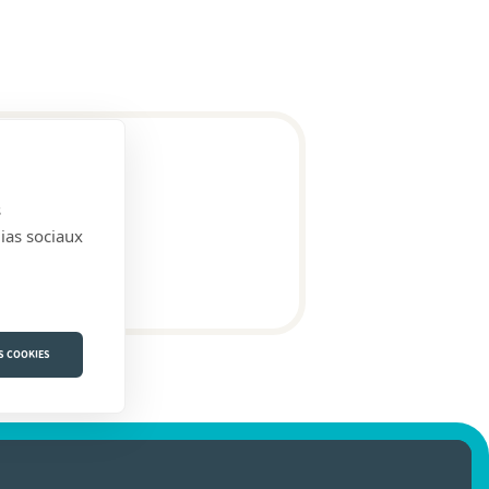
s
dias sociaux
S COOKIES