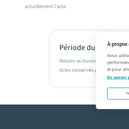
actuellement l'acte.
À propos 
Période du 26/08/19
Nous utilis
Notaire au bureau
Marc & Michaë
performance
et pour amé
Actes conservés par
Michaël Van
En savoir 
T