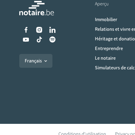
Aperçu
Immobilier
Liens vers les réseaux s
Relations et vivre 
Héritage et donati
Entreprendre
Le notaire
Français
Simulateurs de calc
Conditions d'utilisation
Privacy po