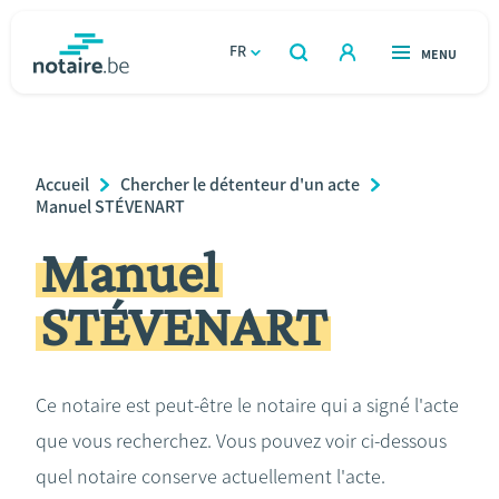
Aller
au
FR
OUVERT
MENU
OUVERT
RECHERCHER
contenu
notaire.be
homepage
principal
TROUVER UN NOTAIRE
Immobilier
Breadcrumb
Accueil
Chercher le détenteur d'un acte
Relations et vivre ensemble
Manuel STÉVENART
Manuel
Héritage et donations
STÉVENART
Entreprendre
Le notaire
Ce notaire est peut-être le notaire qui a signé l'acte
que vous recherchez. Vous pouvez voir ci-dessous
Calculateurs
quel notaire conserve actuellement l'acte.