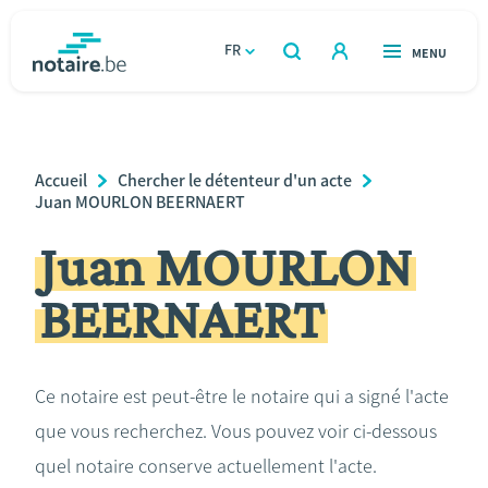
Aller
au
FR
OUVERT
MENU
OUVERT
RECHERCHER
contenu
notaire.be
homepage
principal
TROUVER UN NOTAIRE
Immobilier
Breadcrumb
Accueil
Chercher le détenteur d'un acte
Relations et vivre ensemble
Juan MOURLON BEERNAERT
Juan MOURLON
Héritage et donations
BEERNAERT
Entreprendre
Le notaire
Ce notaire est peut-être le notaire qui a signé l'acte
que vous recherchez. Vous pouvez voir ci-dessous
Calculateurs
quel notaire conserve actuellement l'acte.