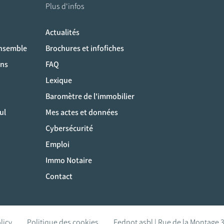
Plus d'infos
Actualités
ociaux
ensemble
Brochures et infofiches
ons
FAQ
Lexique
Baromètre de l'immobilier
ul
Mes actes et données
Cybersécurité
Emploi
Immo Notaire
Contact
licy
Politique des cookies
Fednot asbl | Rue de la Montage 3