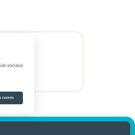
s
dias sociaux
S COOKIES