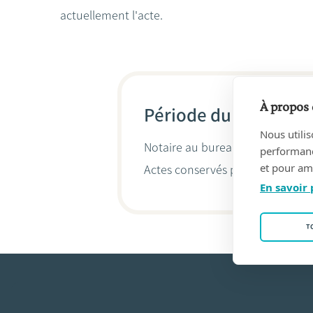
actuellement l'acte.
À propos 
Période du 28/06/19
Nous utilis
Notaire au bureau
GOEMINNE, J
performance
et pour amé
Actes conservés par
Frits Guisso
En savoir 
T