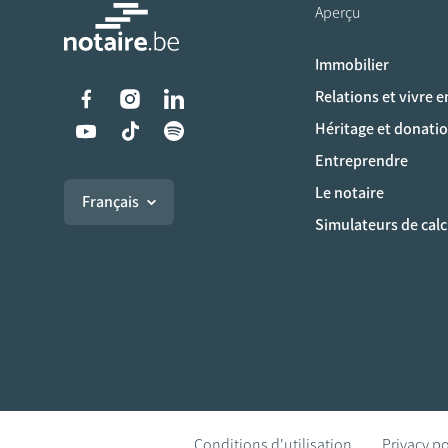
Aperçu
Immobilier
Liens vers les réseaux s
Relations et vivre 
Héritage et donati
Entreprendre
Le notaire
Français
Simulateurs de calc
Conditions d'utilisation
Privacy po