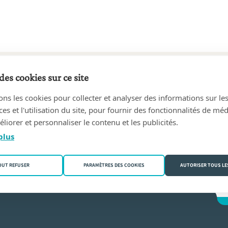
des cookies sur ce site
78 au 02/05/2006
ons les cookies pour collecter et analyser des informations sur le
ean-Jacques
(9880 Aalter)
s et l'utilisation du site, pour fournir des fonctionnalités de mé
liorer et personnaliser le contenu et les publicités.
n
plus
OUT REFUSER
PARAMÈTRES DES COOKIES
AUTORISER TOUS LE