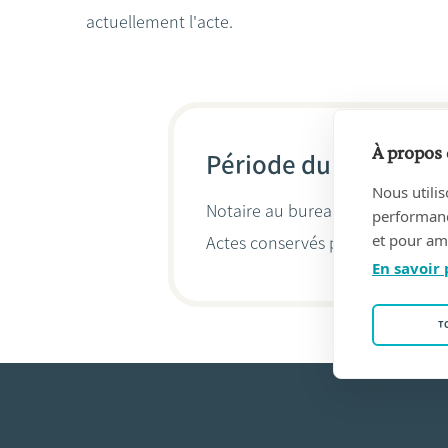
actuellement l'acte.
À propos 
Période du 29/01/19
Nous utilis
Notaire au bureau
JEAN-FRANCO
performance
et pour amé
Actes conservés par
Antoine Fri
En savoir 
T