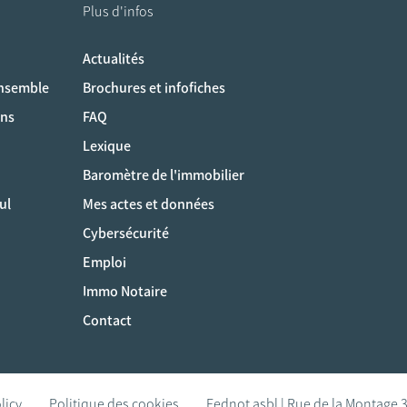
Plus d'infos
Actualités
ociaux
ensemble
Brochures et infofiches
ons
FAQ
Lexique
Baromètre de l'immobilier
ul
Mes actes et données
Cybersécurité
Emploi
Immo Notaire
Contact
licy
Politique des cookies
Fednot asbl | Rue de la Montage 3