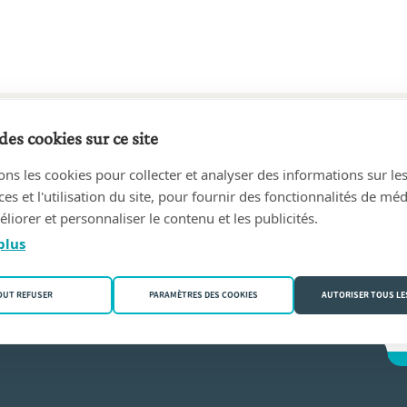
des cookies sur ce site
75 au 27/03/2007
ons les cookies pour collecter et analyser des informations sur le
IS COUREAUX-ANTOINE FRIPPIAT
(6920 Wellin)
s et l'utilisation du site, pour fournir des fonctionnalités de mé
liorer et personnaliser le contenu et les publicités.
ppiat
plus
OUT REFUSER
PARAMÈTRES DES COOKIES
AUTORISER TOUS LE