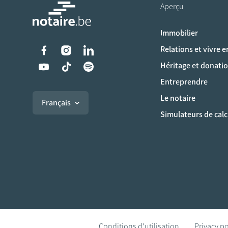
Aperçu
Immobilier
Liens vers les réseaux s
Relations et vivre 
Héritage et donati
Entreprendre
Le notaire
Français
Simulateurs de calc
Conditions d'utilisation
Privacy po