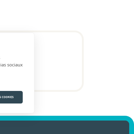
s
dias sociaux
S COOKIES