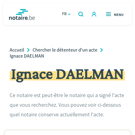
Aller
au
FR
OUVERT
MENU
OUVERT
RECHERCHER
contenu
notaire.be
homepage
principal
TROUVER UN NOTAIRE
Immobilier
Breadcrumb
Accueil
Chercher le détenteur d'un acte
Relations et vivre ensemble
Ignace DAELMAN
Ignace DAELMAN
Héritage et donations
Entreprendre
Ce notaire est peut-être le notaire qui a signé l'acte
que vous recherchez. Vous pouvez voir ci-dessous
Le notaire
quel notaire conserve actuellement l'acte.
Calculateurs