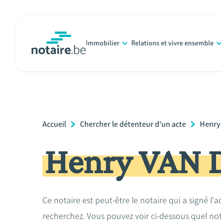
Aller
au
contenu
Immobilier
Relations et vivre ensemble
principal
notaire.be
homepage
Breadcrumb
Accueil
Chercher le détenteur d'un acte
Henry
Henry VAN
Ce notaire est peut-être le notaire qui a signé l'
recherchez. Vous pouvez voir ci-dessous quel no