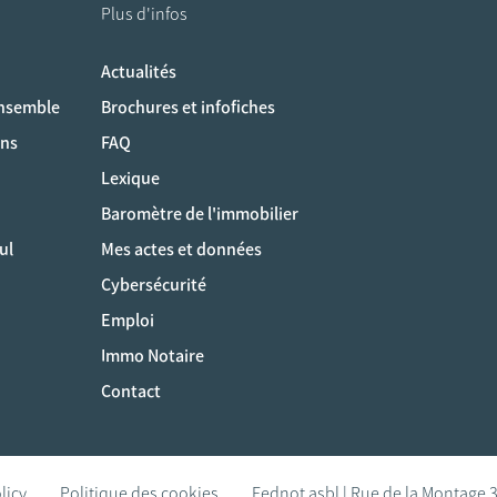
Plus d'infos
Actualités
ociaux
ensemble
Brochures et infofiches
ons
FAQ
Lexique
Baromètre de l'immobilier
ul
Mes actes et données
Cybersécurité
Emploi
Immo Notaire
Contact
licy
Politique des cookies
Fednot asbl | Rue de la Montage 3