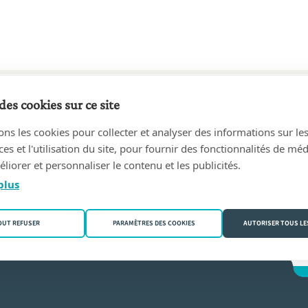
des cookies sur ce site
70 au 30/01/2006
ons les cookies pour collecter et analyser des informations sur le
SCHE, Henry
(9667 Horebeke)
s et l'utilisation du site, pour fournir des fonctionnalités de mé
liorer et personnaliser le contenu et les publicités.
rmeersch
plus
OUT REFUSER
PARAMÈTRES DES COOKIES
AUTORISER TOUS LE