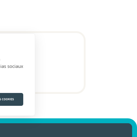
s
dias sociaux
S COOKIES