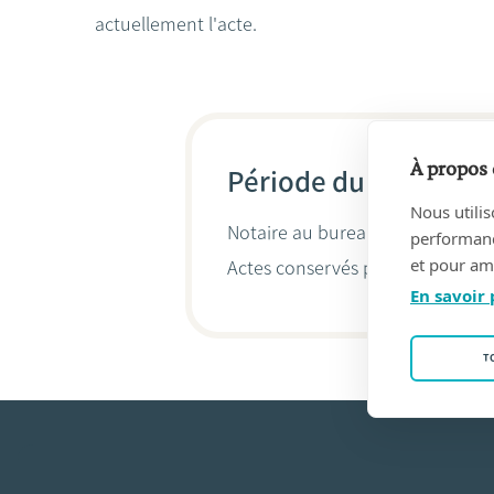
actuellement l'acte.
À propos 
Période du 19/05/19
Nous utilis
Notaire au bureau
VAN DEN BOS
performance
et pour amé
Actes conservés par
Brigitte Ve
En savoir 
T