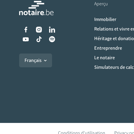
Aperçu
Immobilier
Liens vers les réseaux s
Relations et vivre 
Héritage et donati
Entreprendre
Le notaire
Français
Simulateurs de calc
Conditions d'utilisation
Privacy po