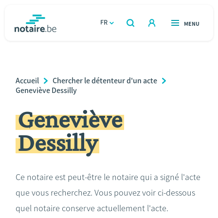
Aller
au
FR
OUVERT
MENU
OUVERT
RECHERCHER
contenu
notaire.be
homepage
principal
TROUVER UN NOTAIRE
Immobilier
Breadcrumb
Accueil
Chercher le détenteur d'un acte
Relations et vivre ensemble
Geneviève Dessilly
Geneviève
Héritage et donations
Dessilly
Entreprendre
Le notaire
Ce notaire est peut-être le notaire qui a signé l'acte
que vous recherchez. Vous pouvez voir ci-dessous
Calculateurs
quel notaire conserve actuellement l'acte.