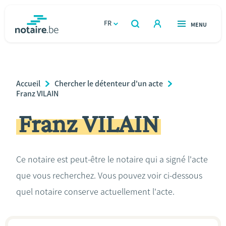
Aller
au
FR
OUVERT
MENU
OUVERT
RECHERCHER
contenu
notaire.be
homepage
principal
TROUVER UN NOTAIRE
Immobilier
Breadcrumb
Accueil
Chercher le détenteur d'un acte
Relations et vivre ensemble
Franz VILAIN
Franz VILAIN
Héritage et donations
Entreprendre
Ce notaire est peut-être le notaire qui a signé l'acte
que vous recherchez. Vous pouvez voir ci-dessous
Le notaire
quel notaire conserve actuellement l'acte.
Calculateurs