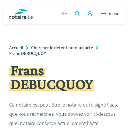
Aller
au
FR
OUVERT
MENU
OUVERT
RECHERCHER
contenu
notaire.be
homepage
principal
TROUVER UN NOTAIRE
Immobilier
Breadcrumb
Accueil
Chercher le détenteur d'un acte
Relations et vivre ensemble
Frans DEBUCQUOY
Frans
Héritage et donations
DEBUCQUOY
Entreprendre
Le notaire
Ce notaire est peut-être le notaire qui a signé l'acte
que vous recherchez. Vous pouvez voir ci-dessous
Calculateurs
quel notaire conserve actuellement l'acte.