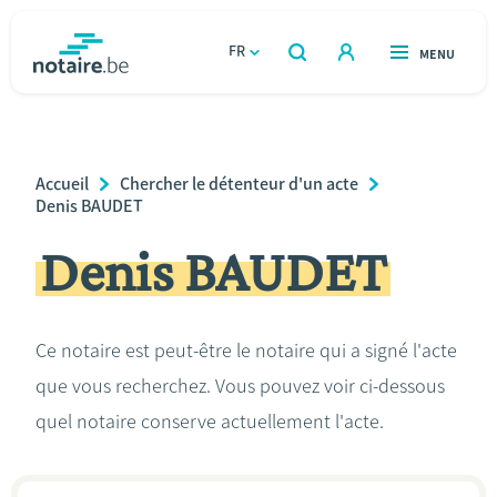
Aller
au
FR
OUVERT
MENU
OUVERT
RECHERCHER
contenu
notaire.be
homepage
principal
TROUVER UN NOTAIRE
Immobilier
Breadcrumb
Accueil
Chercher le détenteur d'un acte
Relations et vivre ensemble
Denis BAUDET
Denis BAUDET
Héritage et donations
Entreprendre
Ce notaire est peut-être le notaire qui a signé l'acte
que vous recherchez. Vous pouvez voir ci-dessous
Le notaire
quel notaire conserve actuellement l'acte.
Calculateurs