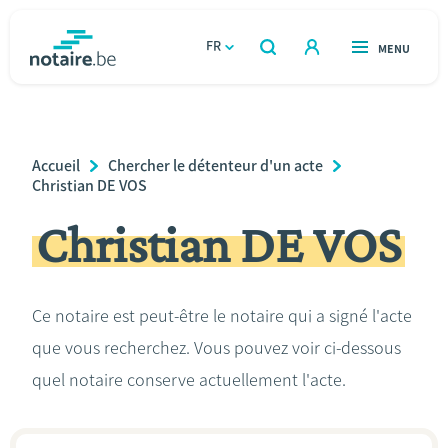
Aller
au
FR
OUVERT
MENU
OUVERT
RECHERCHER
contenu
notaire.be
homepage
principal
TROUVER UN NOTAIRE
Immobilier
Breadcrumb
Accueil
Chercher le détenteur d'un acte
Relations et vivre ensemble
Christian DE VOS
Christian DE VOS
Héritage et donations
Entreprendre
Ce notaire est peut-être le notaire qui a signé l'acte
que vous recherchez. Vous pouvez voir ci-dessous
Le notaire
quel notaire conserve actuellement l'acte.
Calculateurs