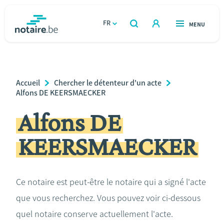
Aller
au
FR
OUVERT
MENU
OUVERT
RECHERCHER
contenu
notaire.be
homepage
principal
TROUVER UN NOTAIRE
Immobilier
Breadcrumb
Accueil
Chercher le détenteur d'un acte
Relations et vivre ensemble
Alfons DE KEERSMAECKER
Alfons DE
Héritage et donations
KEERSMAECKER
Entreprendre
Le notaire
Ce notaire est peut-être le notaire qui a signé l'acte
que vous recherchez. Vous pouvez voir ci-dessous
Calculateurs
quel notaire conserve actuellement l'acte.