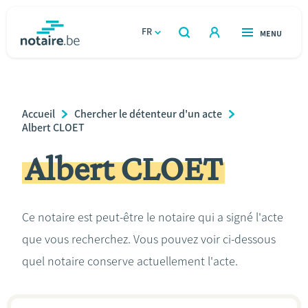
Aller
au
FR
OUVERT
MENU
OUVERT
RECHERCHER
contenu
notaire.be
homepage
principal
TROUVER UN NOTAIRE
Immobilier
Breadcrumb
Accueil
Chercher le détenteur d'un acte
Relations et vivre ensemble
Albert CLOET
Albert CLOET
Héritage et donations
Entreprendre
Ce notaire est peut-être le notaire qui a signé l'acte
que vous recherchez. Vous pouvez voir ci-dessous
Le notaire
quel notaire conserve actuellement l'acte.
Calculateurs