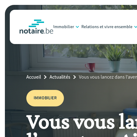
Aller
au
contenu
Immobilier
Relations et vivre ensemble
principal
notaire.be
homepage
Breadcrumb
Accueil
Actualités
Current
Vous vous lancez dans l’avent
Page:
IMMOBILIER
Vous vous l