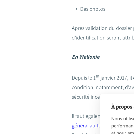
Des photos
Après validation du dossier
d’identification seront attri
En Wallonie
er
Depuis le 1
janvier 2017, i
condition, notamment, d’avoi
sécurité incendie et de ne pa
À propos 
Il faut également s’enregist
Nous utilis
général au tourisme (CGT)
performance
et pour amé