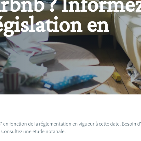
irbnb ? Informe
égislation en
017 en fonction de la réglementation en vigueur à cette date. Besoin 
? Consultez une étude notariale.