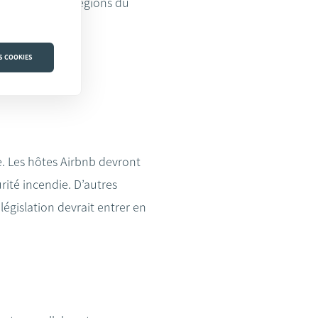
ans les autres régions du
S COOKIES
 de logement.
ée. Les hôtes Airbnb devront
urité incendie. D’autres
égislation devrait entrer en