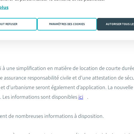
 son activité (une autorisation supplémentaire est requise d
plus
OUT REFUSER
PARAMÈTRES DES COOKIES
AUTORISER TOUS LE
s un souci de simplification des règles relatives au partage
ssi à une simplification en matière de location de courte dur
ne assurance responsabilité civile et d’une attestation de séc
 et d’urbanisme seront également d’application. La nouvelle l
. Les informations sont disponibles
ici
.
nt de nombreuses informations à disposition.