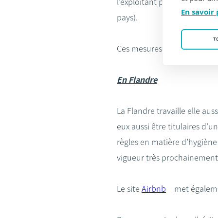
l’exploitant pourra démarrer
En savoir 
pays).
T
Ces mesures s’inscrivent dan
En Flandre
La Flandre travaille elle au
eux aussi être titulaires d’u
règles en matière d’hygiène
vigueur très prochainement
Le site
Airbnb
met égaleme