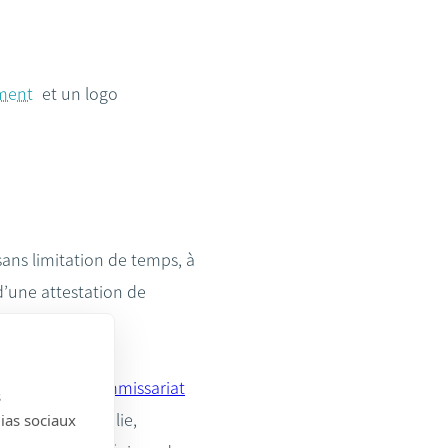
ement
et un logo
sans limitation de temps, à
d’une attestation de
on auprès du
Commissariat
s
é aura été remplie,
dias sociaux