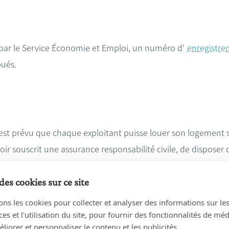
 par le Service Économie et Emploi, un numéro d’
enregistr
bués.
l est prévu que chaque exploitant puisse louer son logement 
r souscrit une assurance responsabilité civile, de disposer 
s autoriser d’activités illégales.
des cookies sur ce site
rer en ligne à l’aide d’une déclaration préalable d’exploitati
ons les cookies pour collecter et analyser des informations sur le
en remplissant un simple formulaire. Dès que cette formalit
s et l'utilisation du site, pour fournir des fonctionnalités de mé
liorer et personnaliser le contenu et les publicités.