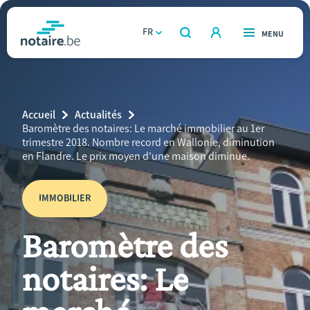
Aller
au
FR
OUVERT
MENU
OUVERT
RECHERCHER
contenu
notaire.be
homepage
principal
TROUVER UN NOTAIRE
Immobilier
Breadcrumb
Accueil
Actualités
Relations et vivre ensemble
Current
Baromètre des notaires: Le marché immobilier au 1er
Page:
trimestre 2018. Nombre record en Wallonie, diminution
en Flandre. Le prix moyen d'une maison diminue.
Héritage et donations
IMMOBILIER
Entreprendre
Baromètre des
Le notaire
notaires: Le
Calculateurs