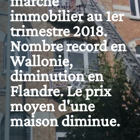
marché
immobilier au 1er
trimestre 2018.
Nombre record en
Wallonie,
diminution en
Flandre. Le prix
moyen d'une
maison diminue.