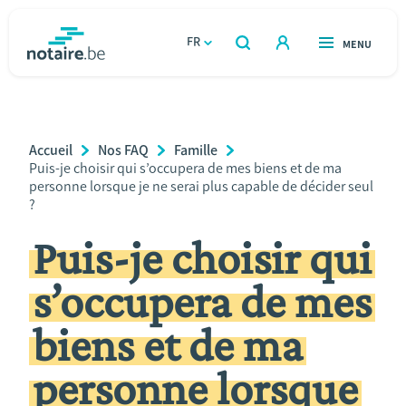
Aller
au
FR
OUVERT
MENU
OUVERT
RECHERCHER
contenu
notaire.be
homepage
principal
TROUVER UN NOTAIRE
Immobilier
Breadcrumb
Accueil
Nos FAQ
Famille
Relations et vivre ensemble
Current
Puis-je choisir qui s’occupera de mes biens et de ma
Page:
personne lorsque je ne serai plus capable de décider seul
?
Héritage et donations
Puis-je choisir qui
Entreprendre
s’occupera de mes
Le notaire
biens et de ma
Calculateurs
personne lorsque