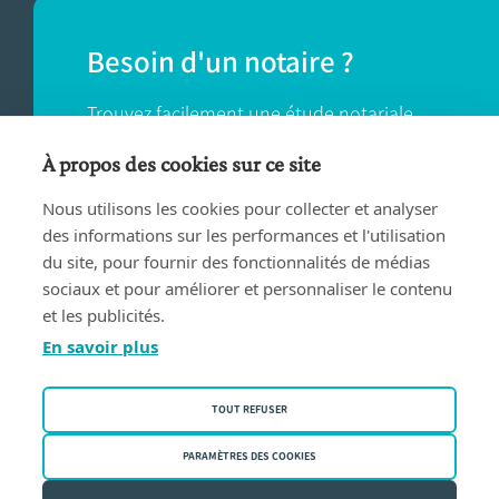
Besoin d'un notaire ?
Trouvez facilement une étude notariale
près de chez vous.
À propos des cookies sur ce site
Nous utilisons les cookies pour collecter et analyser
TROUVER UN NOTAIRE
des informations sur les performances et l'utilisation
du site, pour fournir des fonctionnalités de médias
sociaux et pour améliorer et personnaliser le contenu
et les publicités.
En savoir plus
Conditions d'utilisation
TOUT REFUSER
Privacy policy
Politique des cookies
PARAMÈTRES DES COOKIES
Fednot asbl | Rue de la Montage 30/34 - 1000 Bruxelles | BE