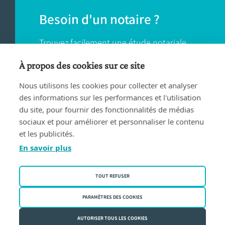
Besoin d'un notaire ?
Trouvez facilement une étude notariale
près de chez vous.
À propos des cookies sur ce site
Nous utilisons les cookies pour collecter et analyser
TROUVER UN NOTAIRE
des informations sur les performances et l'utilisation
du site, pour fournir des fonctionnalités de médias
sociaux et pour améliorer et personnaliser le contenu
et les publicités.
En savoir plus
Conditions d'utilisation
TOUT REFUSER
Privacy policy
Politique des cookies
PARAMÈTRES DES COOKIES
Fednot asbl | Rue de la Montage 30/34 - 1000 Bruxelles | BE
AUTORISER TOUS LES COOKIES
0409.357.321