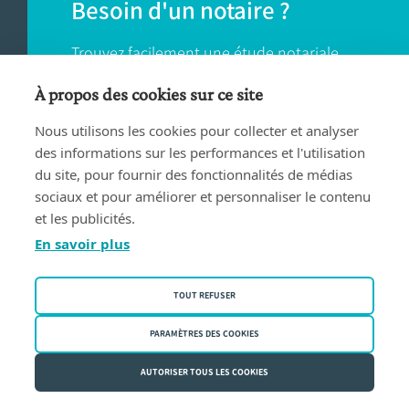
Besoin d'un notaire ?
Trouvez facilement une étude notariale
près de chez vous.
À propos des cookies sur ce site
Nous utilisons les cookies pour collecter et analyser
TROUVER UN NOTAIRE
des informations sur les performances et l'utilisation
du site, pour fournir des fonctionnalités de médias
sociaux et pour améliorer et personnaliser le contenu
et les publicités.
En savoir plus
Conditions d'utilisation
TOUT REFUSER
Privacy policy
Politique des cookies
PARAMÈTRES DES COOKIES
Fednot asbl | Rue de la Montage 30/34 - 1000 Bruxelles | BE
AUTORISER TOUS LES COOKIES
0409.357.321