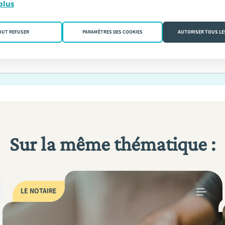
plus
er aucune actualité.
OUT REFUSER
PARAMÈTRES DES COOKIES
AUTORISER TOUS LE
Sur la même thématique :
LE NOTAIRE