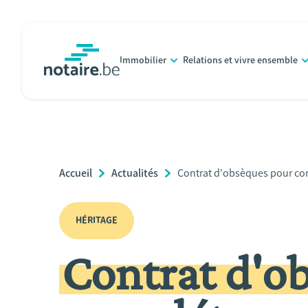
Aller
au
contenu
Immobilier
Relations et vivre ensemble
principal
notaire.be
homepage
Breadcrumb
Accueil
Actualités
Current
Contrat d'obsèques pour com
Page:
HÉRITAGE
Contrat d'o