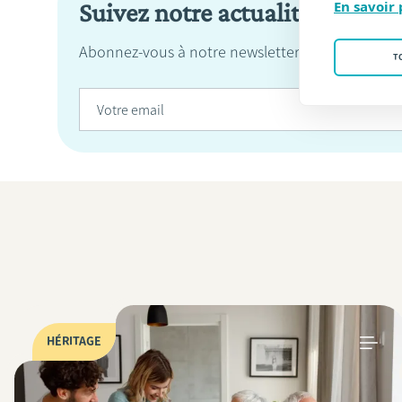
Suivez notre actualité
En savoir 
Abonnez-vous à notre newsletter pour ne manqu
T
HÉRITAGE