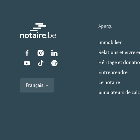
Aperçu
Immobilier
Liens vers les réseaux s
Relations et vivre 
Héritage et donati
Entreprendre
Le notaire
Français
Simulateurs de calc