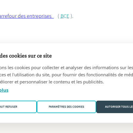
rrefour des entreprises
(
BCE
).
des cookies sur ce site
ons les cookies pour collecter et analyser des informations sur le
er aucune actualité.
s et l'utilisation du site, pour fournir des fonctionnalités de mé
liorer et personnaliser le contenu et les publicités.
plus
OUT REFUSER
PARAMÈTRES DES COOKIES
AUTORISER TOUS LE