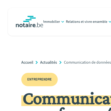
Aller
au
contenu
Immobilier
Relations et vivre ensemble
principal
notaire.be
homepage
Breadcrumb
Accueil
Actualités
Current
Communication de données so
Page:
ENTREPRENDRE
Communicat