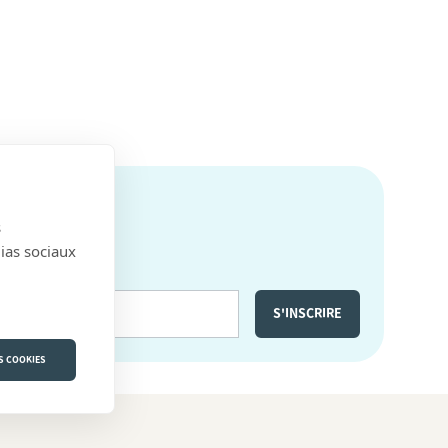
s
dias sociaux
S COOKIES